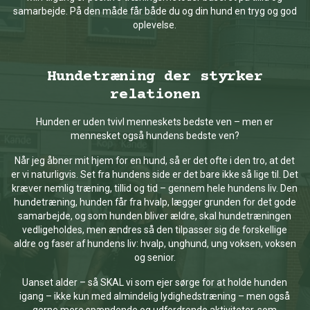
samarbejde. På den måde får både du og din hund en tryg og god
oplevelse.
Hundetræning der styrker
relationen
Hunden er uden tvivl menneskets bedste ven – men er
mennesket også hundens bedste ven?
Når jeg åbner mit hjem for en hund, så er det ofte i den tro, at det
er vi naturligvis. Set fra hundens side er det bare ikke så lige til. Det
kræver nemlig træning, tillid og tid – gennem hele hundens liv. Den
hundetræning, hunden får fra hvalp, lægger grunden for det gode
samarbejde, og som hunden bliver ældre, skal hundetræningen
vedligeholdes, men ændres så den tilpasser sig de forskellige
aldre og faser af hundens liv: hvalp, unghund, ung voksen, voksen
og senior.
Uanset alder – så SKAL vi som ejer sørge for at holde hunden
igang – ikke kun med almindelig lydighedstræning – men også