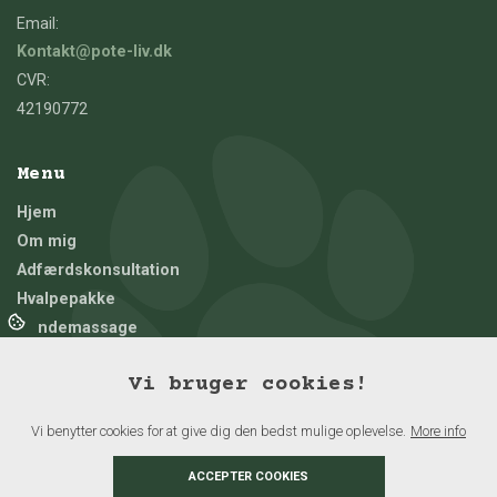
Email:
Kontakt@pote-liv.dk
CVR:
42190772
Menu
Hjem
Om mig
Adfærdskonsultation
Hvalpepakke
Hundemassage
Telefonisk rådgivning
Vi bruger cookies!
Træning
Holdtræning
Vi benytter cookies for at give dig den bedst mulige oplevelse.
More info
Tilmelding og priser
Kontakt
ACCEPTER COOKIES