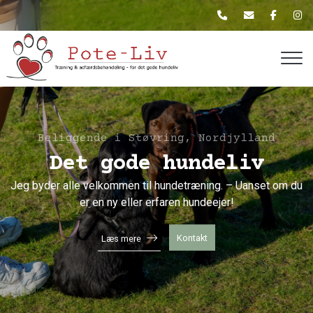
Gå
til
hovedindhold
Beliggende i Støvring, Nordjylland
Det gode hundeliv
Jeg byder alle velkommen til hundetræning. – Uanset om du
er en ny eller erfaren hundeejer!
Kontakt
Læs mere